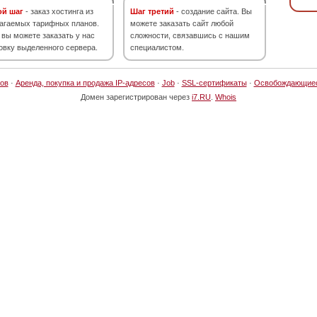
ой шаг
- заказ хостинга из
Шаг третий
- создание сайта. Вы
агаемых тарифных планов.
можете заказать сайт любой
 вы можете заказать у нас
сложности, связавшись с нашим
овку выделенного сервера.
специалистом.
ов
·
Аренда, покупка и продажа IP-адресов
·
Job
·
SSL-сертификаты
·
Освобождающие
Домен зарегистрирован через
i7.RU
.
Whois