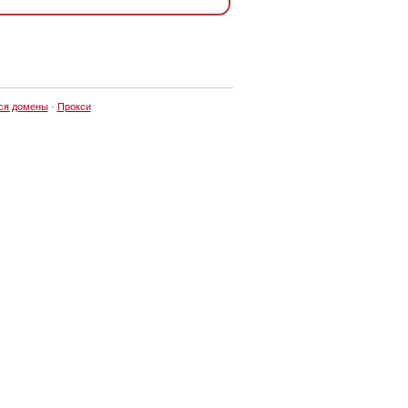
ся домены
·
Прокси