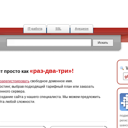
IT-работа
SSL
Аукцион
W
«раз-два-три»!
т просто как
зарегистрировать
свободное доменное имя.
остинг, выбрав подходящий тарифный план или заказать
енного сервера.
оздание сайта у нашего специалиста. Мы можем предложить
йта любой сложности.
пода
регис
шанс